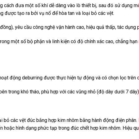
ằng cách đưa một số khí dễ dàng vào lò thiết bị, sau đó sử dụng m
g được tạo ra bởi vụ nổ để hòa tan và loại bỏ các vệt.
u đồng), yêu cầu công nghệ vận hành cao, hiệu quả thấp, tác dụng ph
ong một số bộ phận và linh kiện có độ chính xác cao, chẳng hạn 
oạt động deburring được thực hiện tự động và có chọn lọc trên c
bên trong khó tháo, phù hợp với các vũng nhỏ (độ dày dưới 7 dâ
i bỏ các vệt đúc bằng hợp kim nhôm bằng hành động điện phân. De
ẩn hoặc hình dạng phức tạp trong đúc chết hợp kim nhôm. Hiệu quả