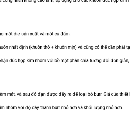
ủa công nhân không cao lắm, áp dụng cho các khuôn đúc hợp kim
ng một die sản xuất và một cú đấm.
uôn nhất định (khuôn thô + khuôn mịn) và cũng có thể cần phải tạ
hận đúc hợp kim nhôm với bề mặt phân chia tương đối đơn giản, c
m mát, và sau đó đạn được đẩy ra để loại bỏ burr. Giá của thiết 
im nhôm với độ dày thành burr nhỏ hơn và khối lượng nhỏ hơn.