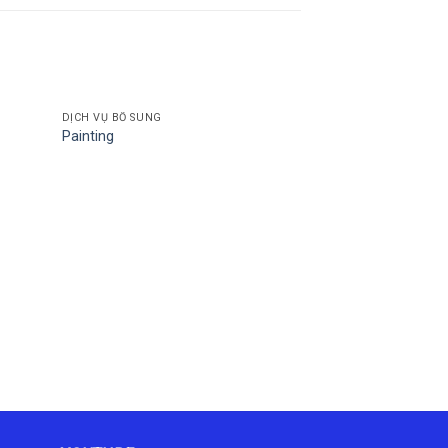
DỊCH VỤ BỔ SUNG
DỊCH VỤ BỔ SUNG
Painting
Drilling