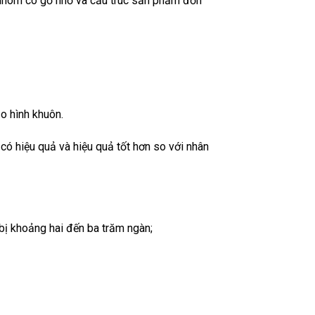
 nhôm có gờ nhỏ và cấu trúc sản phẩm đơn
o hình khuôn.
ó hiệu quả và hiệu quả tốt hơn so với nhân
bị khoảng hai đến ba trăm ngàn;