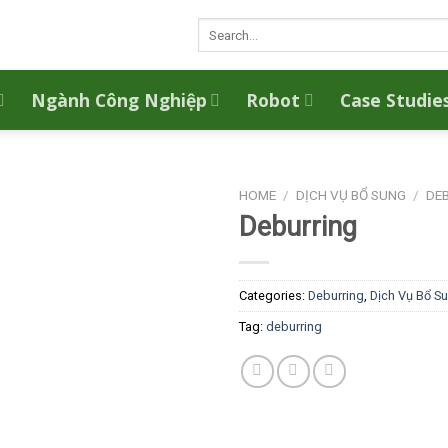
Search
for:
Ngành Công Nghiệp
Robot
Case Studie
HOME
/
DỊCH VỤ BỔ SUNG
/
DE
Deburring
Categories:
Deburring
,
Dịch Vụ Bổ S
Tag:
deburring