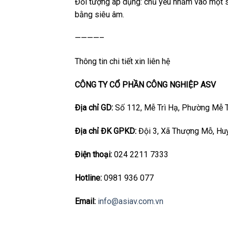
Đối tượng áp dụng: chủ yếu nhắm vào một số 
bằng siêu âm.
————–
Thông tin chi tiết xin liên hệ
CÔNG TY CỔ PHẦN CÔNG NGHIỆP ASV
Địa chỉ GD:
Số 112, Mễ Trì Hạ, Phường Mễ T
Địa chỉ ĐK GPKD:
Đội 3, Xã Thượng Mỗ, Hu
Điện thoại:
024 2211 7333
Hotline:
0981 936 077
Email:
info@asiav.com.vn