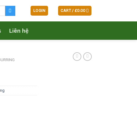
LOGIN
CART /
£
0.00
s
Liên hệ
BURRING
ung