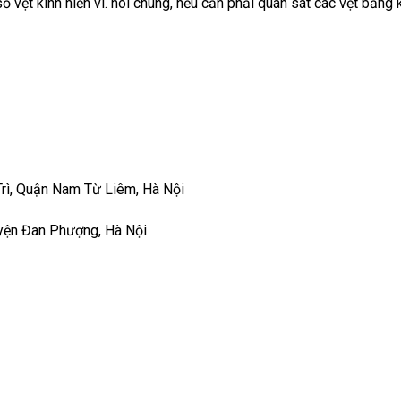
vệt kính hiển vi. nói chung, nếu cần phải quan sát các vệt bằng kí
rì, Quận Nam Từ Liêm, Hà Nội
yện Đan Phượng, Hà Nội