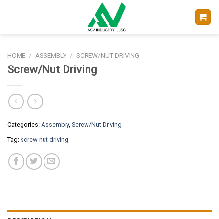
Skip
to
content
HOME
/
ASSEMBLY
/
SCREW/NUT DRIVING
Screw/Nut Driving
Categories:
Assembly
,
Screw/Nut Driving
Tag:
screw nut driving