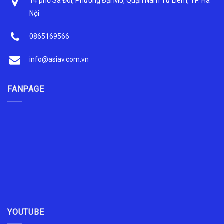
14 phố Sa Đôi, Phường Đại Mỗ, Quận Nam Từ Liêm, TP. Hà
Nội
0865169566
info@asiav.com.vn
FANPAGE
YOUTUBE